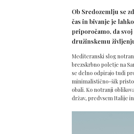
Ob Sredozemlju se zdi
čas in bivanje je lahk
priporočamo, da svoj
družinskemu življenju
Mediteranski slog notra
brezskrbno poletje na Sant
se delno odpirajo tudi pr
minimalistično-šik pristop
obali. Ko notranji obliko
držav, predvsem Italije in