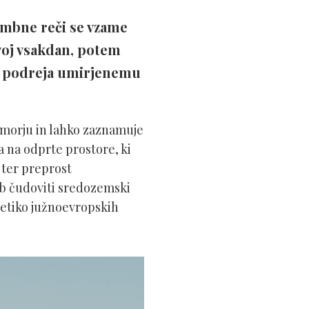
embne reči se vzame
svoj vsakdan, potem
se podreja umirjenemu
morju in lahko zaznamuje
a na odprte prostore, ki
 ter preprost
 ob čudoviti sredozemski
tetiko južnoevropskih