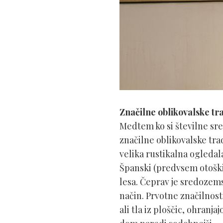
Značilne oblikovalske tra
Medtem ko si številne sr
značilne oblikovalske trad
velika rustikalna ogledala
Španski (predvsem otoški) 
lesa. Čeprav je sredozems
način. Prvotne značilnost
ali tla iz ploščic, ohran