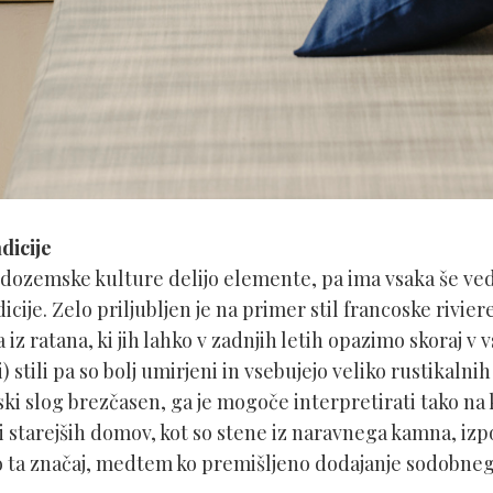
dicije
edozemske kulture delijo elemente, pa ima vsaka še ve
icije. Zelo priljubljen je na primer stil francoske rivier
 iz ratana, ki jih lahko v zadnjih letih opazimo skoraj v 
stili pa so bolj umirjeni in vsebujejo veliko rustikalni
ki slog brezčasen, ga je mogoče interpretirati tako na k
i starejših domov, kot so stene iz naravnega kamna, izp
jajo ta značaj, medtem ko premišljeno dodajanje sodobneg