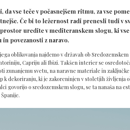
, da vse teče v počasnejšem ritmu, za vse pom
otnejše. Če bi to ležernost radi prenesli tudi v 
 prostor uredite v mediteranskem slogu, ki v
 in povezanosti z naravo.
njega oblikovanja najdemo v državah ob Sredozemskem 
oriniju, Capriju ali Ibizi. Takšen interier se osredotoč
oti zunanjemu svetu, na naravne materiale in zaključke
 k dekoriranju, ki je zakoreninjen v stoletjih življenja
valci govorijo o sredozemskem slogu, se ta nanaša na es
 Španije.