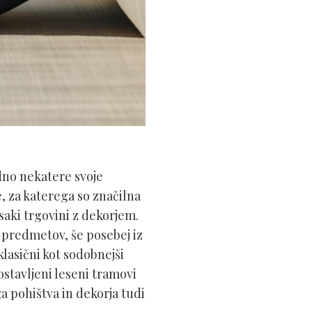
dno nekatere svoje
e, za katerega so značilna
vsaki trgovini z dekorjem.
h predmetov, še posebej iz
lasični kot sodobnejši
ostavljeni leseni tramovi
a pohištva in dekorja tudi